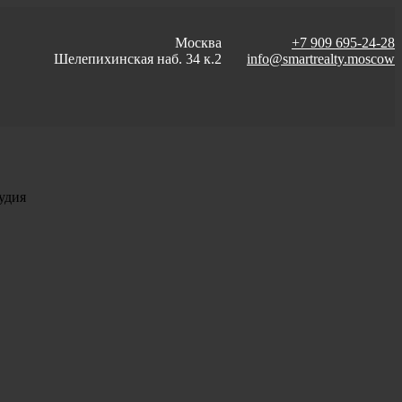
Москва
+7 909 695-24-28
Шелепихинская наб. 34 к.2
info@smartrealty.moscow
удия