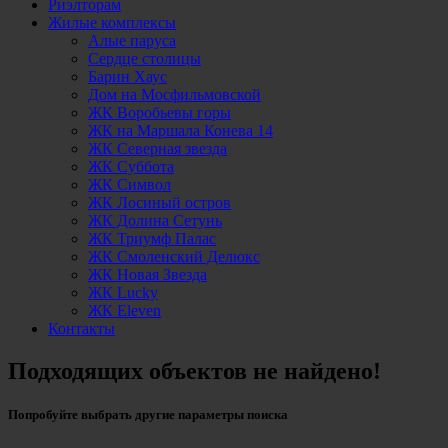
Риэлторам
Жилые комплексы
Алые паруса
Сердце столицы
Барин Хаус
Дом на Мосфильмовской
ЖК Воробьевы горы
ЖК на Маршала Конева 14
ЖК Северная звезда
ЖК Суббота
ЖК Символ
ЖК Лосиный остров
ЖК Долина Сетунь
ЖК Триумф Палас
ЖК Смоленский Делюкс
ЖК Новая Звезда
ЖК Lucky
ЖК Eleven
Контакты
Подходящих объектов не найдено!
Попробуйте выбрать другие параметры поиска